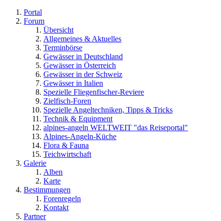
Portal
Forum
Übersicht
Allgemeines & Aktuelles
Terminbörse
Gewässer in Deutschland
Gewässer in Österreich
Gewässer in der Schweiz
Gewässer in Italien
Spezielle Fliegenfischer-Reviere
Zielfisch-Foren
Spezielle Angeltechniken, Tipps & Tricks
Technik & Equipment
alpines-angeln WELTWEIT "das Reiseportal"
Alpines-Angeln-Küche
Flora & Fauna
Teichwirtschaft
Galerie
Alben
Karte
Bestimmungen
Forenregeln
Kontakt
Partner