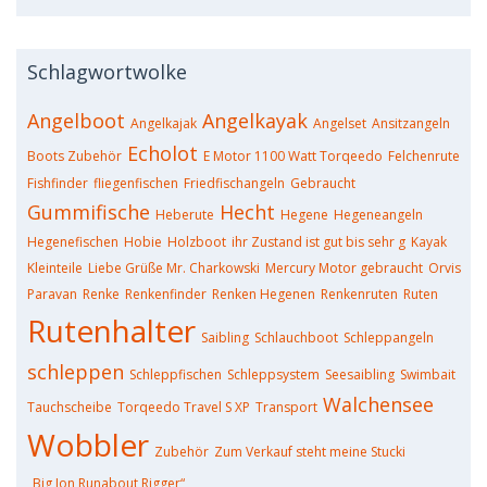
Schlagwortwolke
Angelboot
Angelkayak
Angelkajak
Angelset
Ansitzangeln
Echolot
Boots Zubehör
E Motor 1100 Watt Torqeedo
Felchenrute
Fishfinder
fliegenfischen
Friedfischangeln
Gebraucht
Gummifische
Hecht
Heberute
Hegene
Hegeneangeln
Hegenefischen
Hobie
Holzboot
ihr Zustand ist gut bis sehr g
Kayak
Kleinteile
Liebe Grüße Mr. Charkowski
Mercury Motor gebraucht
Orvis
Paravan
Renke
Renkenfinder
Renken Hegenen
Renkenruten
Ruten
Rutenhalter
Saibling
Schlauchboot
Schleppangeln
schleppen
Schleppfischen
Schleppsystem
Seesaibling
Swimbait
Walchensee
Tauchscheibe
Torqeedo Travel S XP
Transport
Wobbler
Zubehör
Zum Verkauf steht meine Stucki
„Big Jon Runabout Rigger“