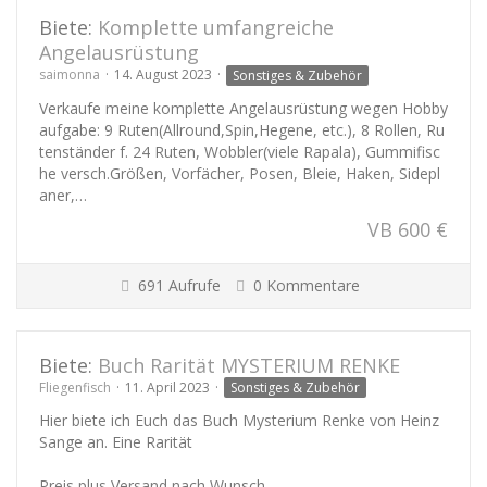
Biete:
Komplette umfangreiche
Angelausrüstung
saimonna
14. August 2023
Sonstiges & Zubehör
Verkaufe meine komplette Angelausrüstung wegen Hobby
aufgabe: 9 Ruten(Allround,Spin,Hegene, etc.), 8 Rollen, Ru
tenständer f. 24 Ruten, Wobbler(viele Rapala), Gummifisc
he versch.Größen, Vorfächer, Posen, Bleie, Haken, Sidepl
aner,…
VB 600 €
691 Aufrufe
0 Kommentare
Biete:
Buch Rarität MYSTERIUM RENKE
Fliegenfisch
11. April 2023
Sonstiges & Zubehör
Hier biete ich Euch das Buch Mysterium Renke von Heinz
Sange an. Eine Rarität
Preis plus Versand nach Wunsch .