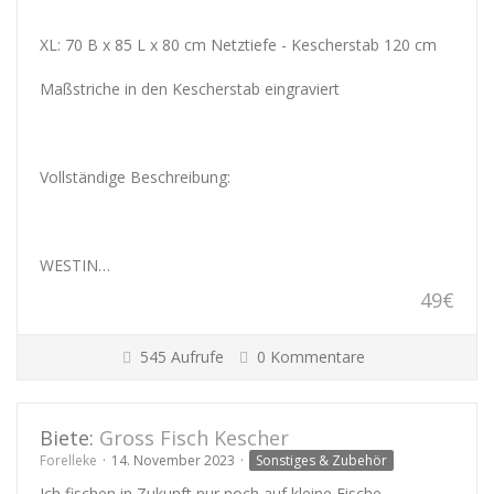
XL: 70 B x 85 L x 80 cm Netztiefe - Kescherstab 120 cm
Maßstriche in den Kescherstab eingraviert
Vollständige Beschreibung:
WESTIN…
49€
545 Aufrufe
0 Kommentare
Biete:
Gross Fisch Kescher
Forelleke
14. November 2023
Sonstiges & Zubehör
Ich fischen in Zukunft nur noch auf kleine Fische...