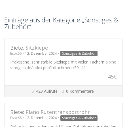
Einträge aus der Kategorie „Sonstiges &
Zubehör“
Biete:
Sitzkiepe
Esox66
12. Dezember 2024
Sonstiges & Zubehör
Praktische ,sehr stabile Sitzkiepe mit vielen Fächern
alpine
s-angeln.de/index.php?attachment/5914/
45€
420 Aufrufe
0 Kommentare
Biete:
Plano Rutentransportrohr
Esox66
12. Dezember 2024
Sonstiges & Zubehör
Robustes und widerstandsfähiges Rutentransportrohr .Inn