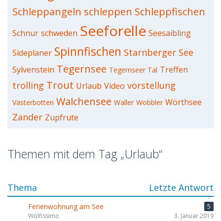
Schleppangeln
schleppen
Schleppfischen
Seeforelle
Schnur
schweden
Seesaibling
Spinnfischen
Starnberger See
Sideplaner
Tegernsee
Sylvenstein
Treffen
Tegernseer Tal
Trout
trolling
vorstellung
Urlaub
Video
Walchensee
Wörthsee
Västerbotten
Waller
Wobbler
Zander
Zupfrute
Themen mit dem Tag „Urlaub“
Thema
Letzte Antwort
Ferienwohnung am See
5
Wolfissimo
3. Januar 2019