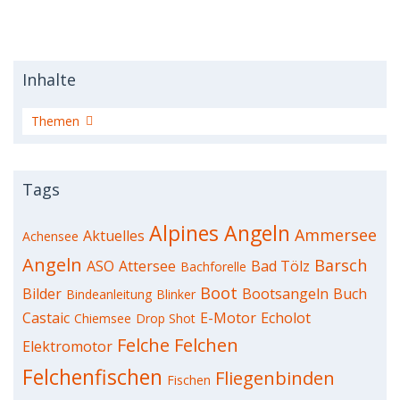
Inhalte
Artikel
Themen
Tags
Alpines Angeln
Ammersee
Aktuelles
Achensee
Angeln
Barsch
ASO
Attersee
Bad Tölz
Bachforelle
Boot
Bilder
Bootsangeln
Buch
Bindeanleitung
Blinker
Castaic
E-Motor
Echolot
Chiemsee
Drop Shot
Felche
Felchen
Elektromotor
Felchenfischen
Fliegenbinden
Fischen