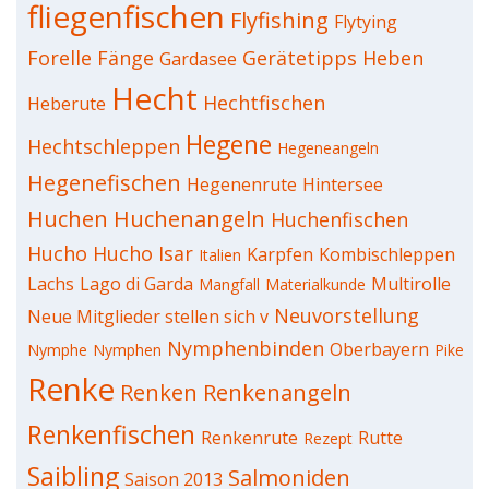
fliegenfischen
Flyfishing
Flytying
Forelle
Fänge
Gerätetipps
Heben
Gardasee
Hecht
Hechtfischen
Heberute
Hegene
Hechtschleppen
Hegeneangeln
Hegenefischen
Hegenenrute
Hintersee
Huchen
Huchenangeln
Huchenfischen
Hucho Hucho
Isar
Karpfen
Kombischleppen
Italien
Lachs
Lago di Garda
Multirolle
Mangfall
Materialkunde
Neuvorstellung
Neue Mitglieder stellen sich v
Nymphenbinden
Oberbayern
Nymphe
Nymphen
Pike
Renke
Renken
Renkenangeln
Renkenfischen
Renkenrute
Rutte
Rezept
Saibling
Salmoniden
Saison 2013