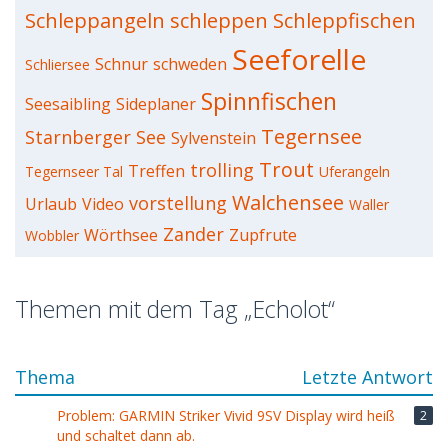
Schleppangeln
schleppen
Schleppfischen
Seeforelle
Schnur
schweden
Schliersee
Spinnfischen
Seesaibling
Sideplaner
Tegernsee
Starnberger See
Sylvenstein
Trout
trolling
Treffen
Tegernseer Tal
Uferangeln
Walchensee
vorstellung
Urlaub
Video
Waller
Zander
Wörthsee
Zupfrute
Wobbler
Themen mit dem Tag „Echolot“
Thema
Letzte Antwort
Problem: GARMIN Striker Vivid 9SV Display wird heiß
2
und schaltet dann ab.