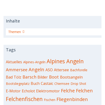
Inhalte
Artikel
Themen
Tags
Alpines Angeln
Aktuelles
Alpines-Angeln
Angeln
Ammersee
ASO
Attersee
Bachforelle
Barsch
Boot
Bad Tölz
Bilder
Bootsangeln
Buch
Castaic
Bootsliegeplatz
Chiemsee
Drop Shot
Felche
Felchen
E-Motor
Echolot
Elektromotor
Felchenfischen
Fliegenbinden
Fischen