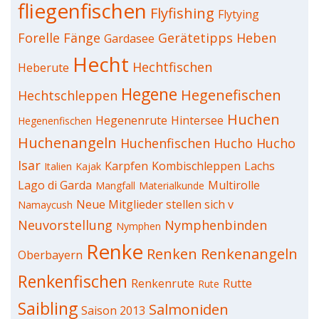
fliegenfischen
Flyfishing
Flytying
Forelle
Fänge
Gerätetipps
Heben
Gardasee
Hecht
Hechtfischen
Heberute
Hegene
Hegenefischen
Hechtschleppen
Huchen
Hegenenrute
Hintersee
Hegenenfischen
Huchenangeln
Huchenfischen
Hucho Hucho
Isar
Karpfen
Kombischleppen
Lachs
Italien
Kajak
Lago di Garda
Multirolle
Mangfall
Materialkunde
Neue Mitglieder stellen sich v
Namaycush
Neuvorstellung
Nymphenbinden
Nymphen
Renke
Renken
Renkenangeln
Oberbayern
Renkenfischen
Renkenrute
Rutte
Rute
Saibling
Salmoniden
Saison 2013