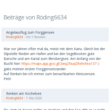
Beiträge von Röding6634
Angelausflug zum Forggensee
Röding6634
Vor 7 Stunden
War vor Jahren öfter mal da, meist mit dem Kanu. Gleich bei der
Slipstelle Rieden am Hafen und bei den Segelbooten gute
Barsche und am Kanal zum Illersbergsee. Am Anfang von der
Bucht hier:
https://maps.app.goo.gl/2wq2NuqDkWxNra137
gabs meinen ersten Forggenseezander.
Auf Renken bin ich immer zum benachbarten Weissensee.
Petri
Renken am Kochelsee
Röding6634
7. Mai 2026
Bis jetzt ist davon nichts zu merken und den See gibt es ja nicht