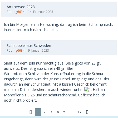
Ammersee 2023
Röding6634
14. Februar 2023
Ich bin Morgen eh in Herrsching, da frag ich beim Schlamp nach,
interessiert mich nämlich auch...
Schleppblei aus Schweden
Röding6634
9. Januar 2023
Sieht auf dem Bild nur machtig aus. Bleie gibts von 28 gr.
aufwärts. Des ist glaub ich ein 40 gr. Blei.
Wird mit dem Schlitz in der Kunstoffhalterung in die Schnur
eingehängt, dann wird der grüne Hebel umgelegt und das Blei
dadurch an der Schur fixiert. Mit a bisserl Geschick bekommt
mans im Drill andersherum auch wieder runter
. Hält an
Monofiler bis 0,25 und ist schnurschonend. Geflecht hab ich
noch nicht probiert.
1
2
3
4
5
…
17