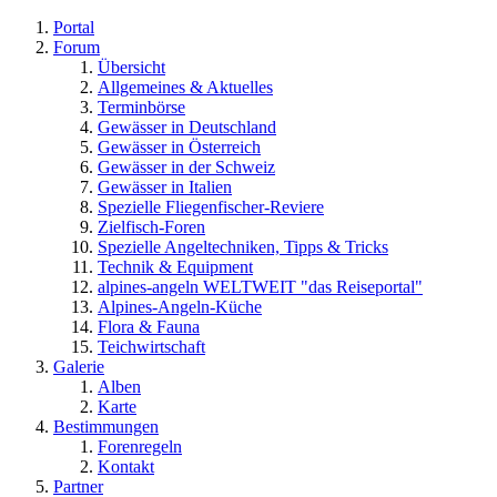
Portal
Forum
Übersicht
Allgemeines & Aktuelles
Terminbörse
Gewässer in Deutschland
Gewässer in Österreich
Gewässer in der Schweiz
Gewässer in Italien
Spezielle Fliegenfischer-Reviere
Zielfisch-Foren
Spezielle Angeltechniken, Tipps & Tricks
Technik & Equipment
alpines-angeln WELTWEIT "das Reiseportal"
Alpines-Angeln-Küche
Flora & Fauna
Teichwirtschaft
Galerie
Alben
Karte
Bestimmungen
Forenregeln
Kontakt
Partner