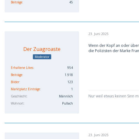
Beiträge
45
23. Juni 2025
Wenn der Kopf an oder über d
Der Zuagroaste
die Polizisten der Marke Fra
Moderator
Erhaltene Likes
954
Beiträge
1.918
Bilder
123
Marktplatz Einträge
1
Nur weil etwas keinen Sinn ma
Geschlecht
Männlich
Wohnort
Pullach
23. Juni 2025