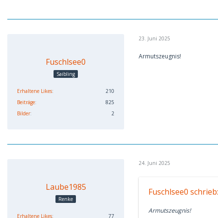
23. Juni 2025
Armutszeugnis!
Fuschlsee0
Saibling
Erhaltene Likes
210
Beiträge
825
Bilder
2
24. Juni 2025
Laube1985
Fuschlsee0 schrieb
Renke
Armutszeugnis!
Erhaltene Likes
77