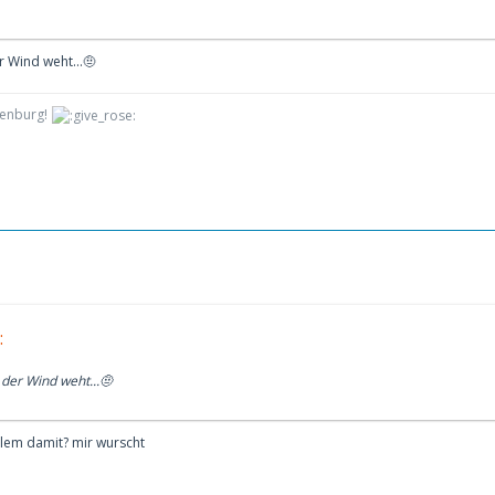
 Wind weht...🤨
denburg!
:
der Wind weht...🤨
oblem damit? mir wurscht