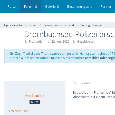
Portal
Forum
Galerie
Bestimmungen
Partner
Alpines Angeln
Forum
Gewässer in Deutschland
Sonstige Gewässer
Brombachsee Polizei ersc
Fischadler
22. Juni 2025
Geschlossen
Ihr Zugriff auf dieses Thema wurde eingeschränkt. Insgesamt gibt es 17
Um sie alle lesen zu können müssen Sie sich vorher
anmelden oder regis
22. Juni 2025
In der App "in Franken.de" 
Fischadler
absorbiert. Auf einem Foto d
Laube
Erhaltene Likes
10