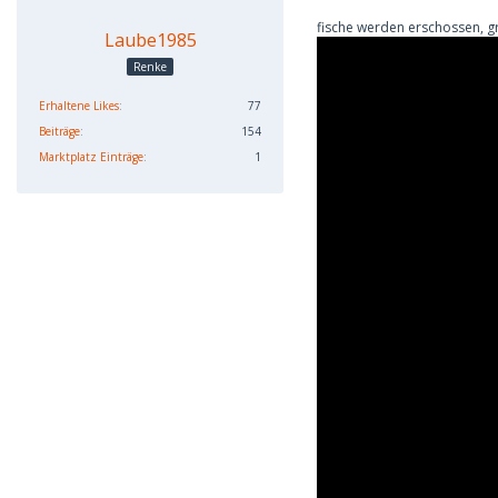
fische werden erschossen, 
Laube1985
Renke
Erhaltene Likes
77
Beiträge
154
Marktplatz Einträge
1