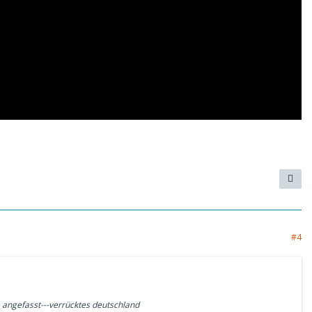
#4
angefasst---verrücktes deutschland