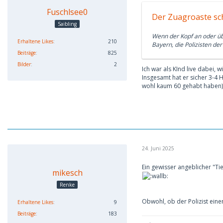
Fuschlsee0
Der Zuagroaste sch
Saibling
Wenn der Kopf an oder übe
Erhaltene Likes
210
Bayern, die Polizisten de
Beiträge
825
Bilder
2
Ich war als KInd live dabei,
Insgesamt hat er sicher 3-4 
wohl kaum 60 gehabt haben).
24. Juni 2025
Ein gewisser angeblicher "Ti
mikesch
Renke
Obwohl, ob der Polizist eine
Erhaltene Likes
9
Beiträge
183