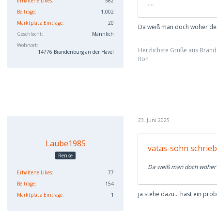
Erhaltene Likes
582
....
Beiträge
1.002
Marktplatz Einträge
20
Da weiß man doch woher der
Geschlecht
Männlich
Wohnort
Herzlichste Grüße aus Bran
14776 Brandenburg an der Havel
Ron
23. Juni 2025
Laube1985
vatas-sohn schrieb
Renke
Da weiß man doch woher 
Erhaltene Likes
77
Beiträge
154
ja stehe dazu... hast ein pr
Marktplatz Einträge
1