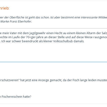
rieb:
r der Oberfläche ist geht das schon. Ist aber bestimmt eine interessante Wildwes
r Marke Franz Eberhofer.
 wie mein Vater mit dem Jagdgewehr einen Hecht au einem kleinen Altarm der Sa
Hechte im Laufe der 70-iger-Jahre an dieser Stelle und auf diese Weise rausgen
 Ich war schwer beeindruckt als kleiner Volksschulbub damals.
erschutzverein" hat jetzt eine Anzeige gemacht, da der Fisch lange leiden muss
n Fischereischein hatte?