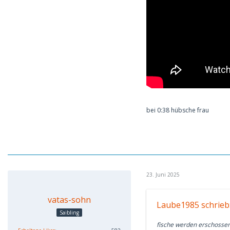
bei 0:38 hübsche frau
23. Juni 2025
vatas-sohn
Laube1985 schrieb
Saibling
fische werden erschosse