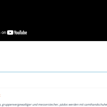
:
n, gruppenvergewaltiger und messerstecher, pädos werden mit samthandschuhe 