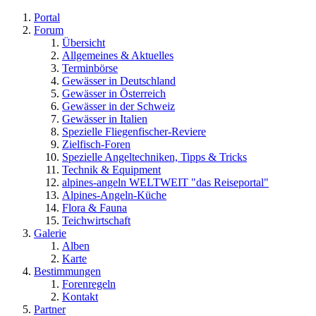
Portal
Forum
Übersicht
Allgemeines & Aktuelles
Terminbörse
Gewässer in Deutschland
Gewässer in Österreich
Gewässer in der Schweiz
Gewässer in Italien
Spezielle Fliegenfischer-Reviere
Zielfisch-Foren
Spezielle Angeltechniken, Tipps & Tricks
Technik & Equipment
alpines-angeln WELTWEIT "das Reiseportal"
Alpines-Angeln-Küche
Flora & Fauna
Teichwirtschaft
Galerie
Alben
Karte
Bestimmungen
Forenregeln
Kontakt
Partner