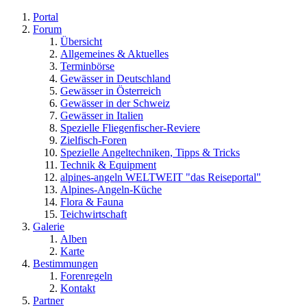
Portal
Forum
Übersicht
Allgemeines & Aktuelles
Terminbörse
Gewässer in Deutschland
Gewässer in Österreich
Gewässer in der Schweiz
Gewässer in Italien
Spezielle Fliegenfischer-Reviere
Zielfisch-Foren
Spezielle Angeltechniken, Tipps & Tricks
Technik & Equipment
alpines-angeln WELTWEIT "das Reiseportal"
Alpines-Angeln-Küche
Flora & Fauna
Teichwirtschaft
Galerie
Alben
Karte
Bestimmungen
Forenregeln
Kontakt
Partner